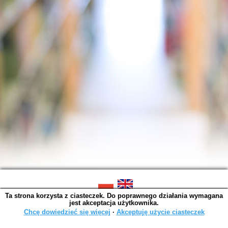
Ta strona korzysta z ciasteczek. Do poprawnego działania wymagana
SOWA OPAC v. 6.11.10 (2026-07-24)
jest akceptacja użytkownika.
Wygenerowano w 0,0022 s.
Chcę dowiedzieć się więcej
∙
Akceptuję użycie ciasteczek