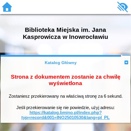
Biblioteka Miejska im. Jana
Kasprowicza w Inowrocławiu
Katalog Główny
Strona z dokumentem zostanie za chwilę
wyświetlona
Zostaniesz przekierowany na właściwą stronę za
6
sekund.
Jeśli przekierowanie się nie powiedzie, użyj adresu:
https://katalog.bmino.pl/index.php?
typ=record&001=INO25010530&lang=pl_PL