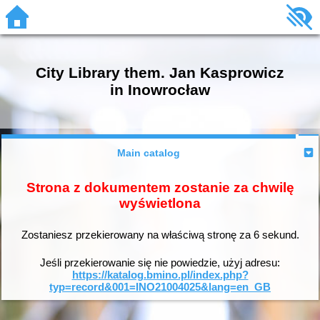
City Library them. Jan Kasprowicz
in Inowrocław
Main catalog
Strona z dokumentem zostanie za chwilę
wyświetlona
Zostaniesz przekierowany na właściwą stronę za
6
sekund.
Jeśli przekierowanie się nie powiedzie, użyj adresu:
https://katalog.bmino.pl/index.php?
typ=record&001=INO21004025&lang=en_GB