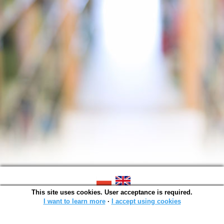
This site uses cookies. User acceptance is required.
SOWA OPAC v. 6.11.10 (2026-07-24)
Generated in 0,0023 s.
I want to learn more
∙
I accept using cookies