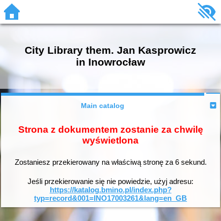
City Library them. Jan Kasprowicz
in Inowrocław
Main catalog
Strona z dokumentem zostanie za chwilę
wyświetlona
Zostaniesz przekierowany na właściwą stronę za
6
sekund.
Jeśli przekierowanie się nie powiedzie, użyj adresu:
https://katalog.bmino.pl/index.php?
typ=record&001=INO17003261&lang=en_GB