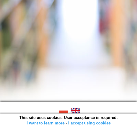
This site uses cookies. User acceptance is required.
SOWA OPAC v. 6.11.10 (2026-07-24)
Generated in 0,0021 s.
I want to learn more
∙
I accept using cookies