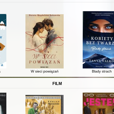
a
W sieci powiązań
Blady strach
FILM