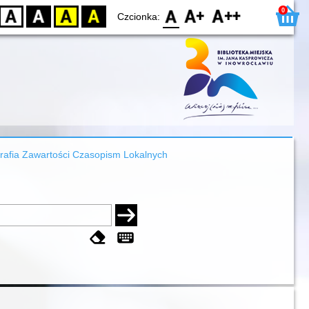
0
D
BW
YB
BY
F0
F1
F2
Czcionka:
grafia Zawartości Czasopism Lokalnych