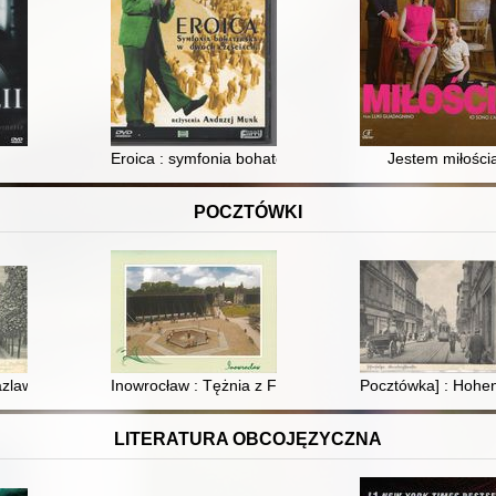
Eroica : symfonia bohaterska w dwóch częściach
Jestem miłości
POCZTÓWKI
azlaw) : Gymnasium
Inowrocław : Tężnia z Fontanną Solankową
Pocztówka] : Hohen
LITERATURA OBCOJĘZYCZNA