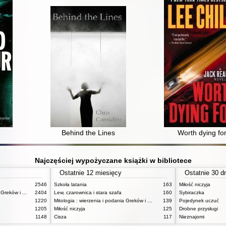
Behind the Lines
Worth dying fo
Najczęściej wypożyczane książki w bibliotece
Ostatnie 12 miesięcy
Ostatnie 30 d
2546
Szkoła latania
163
Miłość niczyja
Mitologia : wierzenia i podania Greków i Rzymian
2404
Lew, czarownica i stara szafa
160
Sybiraczka
1220
Mitologia : wierzenia i podania Greków i Rzymian
139
Pojedynek uczuć
1205
Miłość niczyja
125
Drobne przysługi
1148
Cisza
117
Nieznajomi