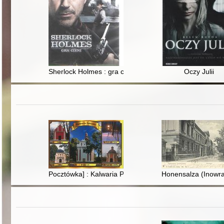
Sherlock Holmes : gra cieni
Oczy Julii
Pocztówka] : Kalwaria Pakoska
Honensalza (Inowr