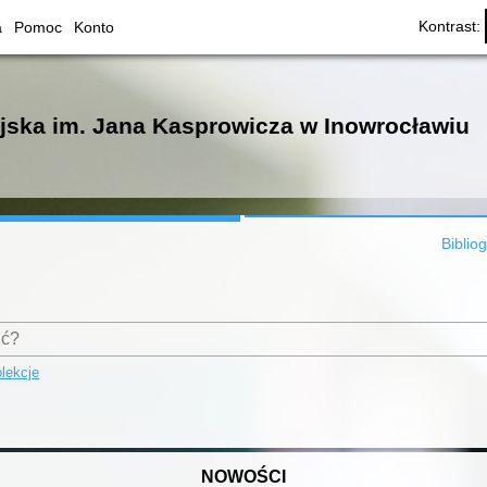
Kontrast:
a
Pomoc
Konto
ejska im. Jana Kasprowicza w Inowrocławiu
Biblio
lekcje
NOWOŚCI