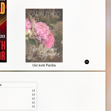
r
Usì kvìti Pariža
ni
13
13
12
12
12