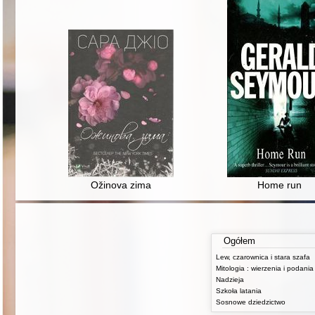
Ožinova zima
Home run
Ogółem
Lew, czarownica i stara szafa
Nadzieja
Szkoła latania
Sosnowe dziedzictwo