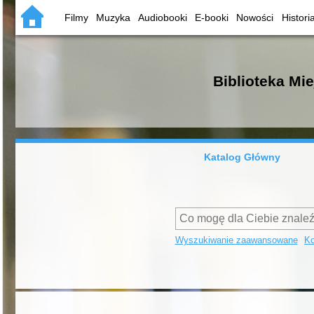
Filmy
Muzyka
Audiobooki
E-booki
Nowości
Histori
Biblioteka Mi
Katalog Główny
Wyszukiwanie zaawansowane
Ko