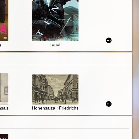
ą
Tenet
salza : FriedrichsStraße
Hohensalza : Friedrichstrasse