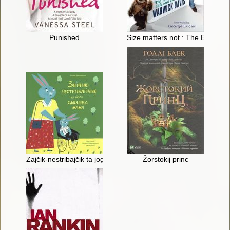
Punished
Size matters not : The Extraord
Zajčik-nestribajčik ta jogo smiliva mama
Žorstokij princ