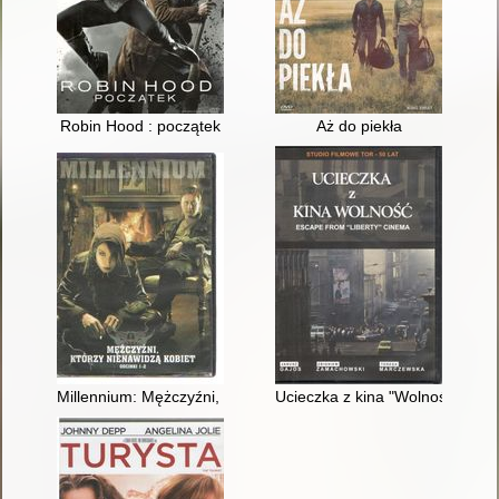
Robin Hood : początek
Aż do piekła
Millennium: Mężczyźni, którzy nienawidzą kobiet Millennium: 
Ucieczka z kina "Wolność" = Es