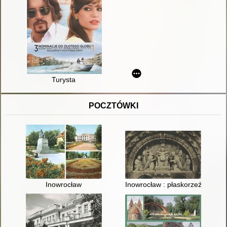
Turysta
POCZTÓWKI
Inowrocław
Inowrocław : płaskorzeźba głów