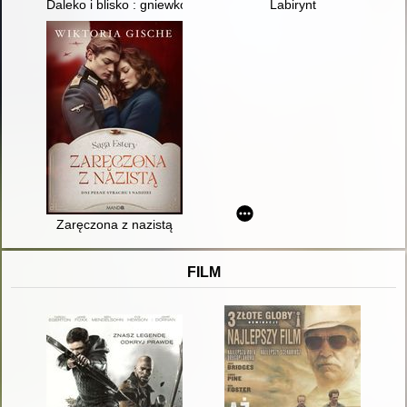
Daleko i blisko : gniewkowskie historie-postaci-artefakty : ma
Labirynt
Zaręczona z nazistą
FILM