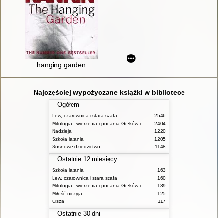
hanging garden
Najczęściej wypożyczane książki w bibliotece
Ogółem
Lew, czarownica i stara szafa
2546
Mitologia : wierzenia i podania Greków i Rzymian
2404
Nadzieja
1220
Szkoła latania
1205
Sosnowe dziedzictwo
1148
Ostatnie 12 miesięcy
Szkoła latania
163
Lew, czarownica i stara szafa
160
Mitologia : wierzenia i podania Greków i Rzymian
139
Miłość niczyja
125
Cisza
117
Ostatnie 30 dni