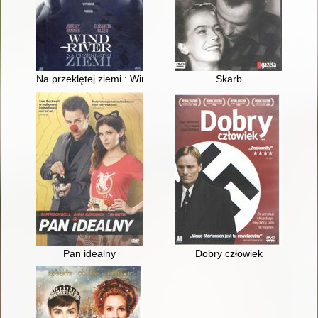
Na przeklętej ziemi : Wind river
Skarb
Pan idealny
Dobry człowiek