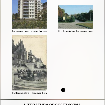
Inowrocław : osiedle mieszkaniowe przy alei Mikołaja Kopernik
Uzdrowisko Inowrocław : aleja
Hohensalza : kaiser Friedrich-Denkmal