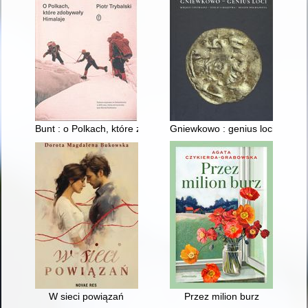
Bunt : o Polkach, które zdobywały Himalaje
Gniewkowo : genius loci : miejs
W sieci powiązań
Przez milion burz