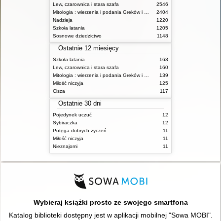
Lew, czarownica i stara szafa
2546
Mitologia : wierzenia i podania Greków i Rzymian
2404
Nadzieja
1220
Szkoła latania
1205
Sosnowe dziedzictwo
1148
Ostatnie 12 miesięcy
Szkoła latania
163
Lew, czarownica i stara szafa
160
Mitologia : wierzenia i podania Greków i Rzymian
139
Miłość niczyja
125
Cisza
117
Ostatnie 30 dni
Pojedynek uczuć
12
Sybiraczka
12
Potęga dobrych życzeń
11
Miłość niczyja
11
Nieznajomi
11
Wybieraj książki prosto ze swojego smartfona
Katalog biblioteki dostępny jest w aplikacji mobilnej "Sowa MOBI".