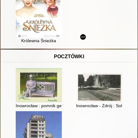
Królewna Śnieżka
POCZTÓWKI
Inowrocław : pomnik gen. Władysława Sikorskiego w Parku S
Inowrocław - Zdrój : Solanki